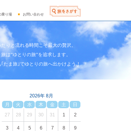
の乗り場
お問い合わせ
ったりと流れる時間こそ最大の贅沢。
ま旅は”ゆとりの旅”を追求します。
ぁ｢たま旅｣でゆとりの旅へ出かけよう！
2026年 8月
月
火
水
木
金
土
日
27
28
29
30
31
1
2
3
4
5
6
7
8
9