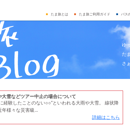
たま旅とは
たま旅ご利用ガイド
バス
ゆ
た
さ
雨や大雪などツアー中止の場合について
に経験したことのない○○”といわれる大雨や大雪。 線状降
年様々な災害級...
詳細はこちら