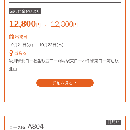
旅行代金
おひとり
12,800
12,800
円
~
円
出発日
10月21日
(水)
10月22日
(木)
出発地
秋川駅北口ー福生駅西口ー羽村駅東口ー小作駅東口ー河辺駅
北口
詳細を見る
▲
日帰り
A804
コースNo.