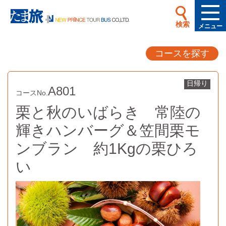
検索
メニュー
コースを探す
日帰り
A801
コースNo.
栗と秋のいばらき 常陸の
輝きハンバーグ＆笠間栗モ
ンブラン 約1Kgの栗ひろ
い