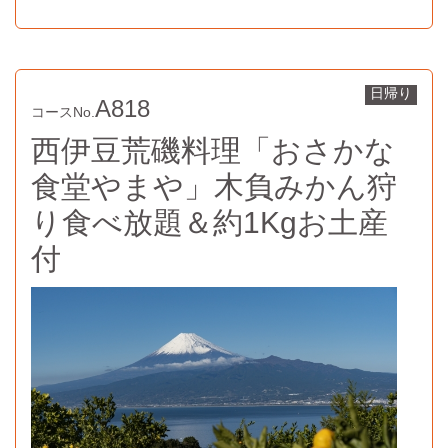
日帰り
A818
コースNo.
西伊豆荒磯料理「おさかな
食堂やまや」木負みかん狩
り食べ放題＆約1Kgお土産
付