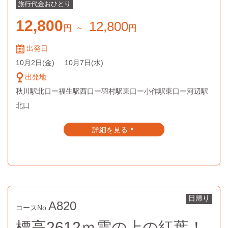
旅行代金
おひとり
12,800
12,800
円
~
円
出発日
10月2日
(金)
10月7日
(水)
出発地
秋川駅北口ー福生駅西口ー羽村駅東口ー小作駅東口ー河辺駅
北口
詳細を見る
▲
日帰り
A820
コースNo.
標高2612ｍ雲の上の紅葉！