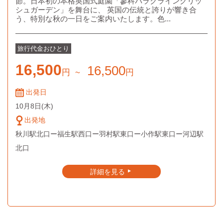
節。日本初の本格英国式庭園「蓼科バラクライングリッ
シュガーデン」を舞台に、 英国の伝統と誇りが響き合
う、特別な秋の一日をご案内いたします。色...
旅行代金
おひとり
16,500
16,500
円
~
円
出発日
10月8日
(木)
出発地
秋川駅北口ー福生駅西口ー羽村駅東口ー小作駅東口ー河辺駅
北口
詳細を見る
▲