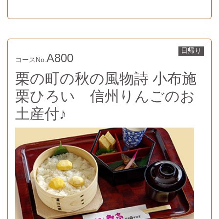
日帰り
A800
コースNo.
栗の町の秋の風物詩 小布施
栗ひろい 信州りんごのお
土産付♪