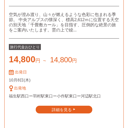
空気が澄み渡り、山々が燃えるような色彩に包まれる季
節。 中央アルプスの懐深く、標高2,612ｍに位置する天空
の別天地「千畳敷カール」を目指す、圧倒的な絶景の旅
をご案内いたします。雲の上で繰...
旅行代金
おひとり
14,800
14,800
円
~
円
出発日
10月8日
(木)
出発地
福生駅西口ー羽村駅東口ー小作駅東口ー河辺駅北口
詳細を見る
▲