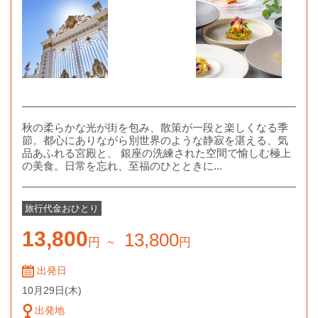
秋の柔らかな光が街を包み、散策が一段と楽しくなる季
節。都心にありながら別世界のような静寂を湛える、気
品あふれる宮殿と、 銀座の洗練された空間で愉しむ極上
の美食。日常を忘れ、至福のひとときに...
旅行代金
おひとり
13,800
13,800
円
~
円
出発日
10月29日
(木)
出発地