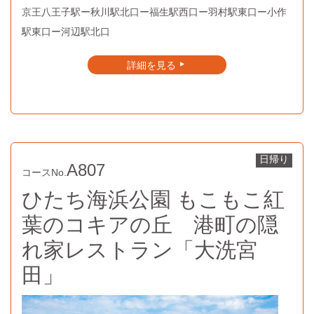
京王八王子駅ー秋川駅北口ー福生駅西口ー羽村駅東口ー小作
駅東口ー河辺駅北口
詳細を見る
▲
日帰り
A807
コースNo.
ひたち海浜公園 もこもこ紅
葉のコキアの丘 港町の隠
れ家レストラン「大洗宮
田」