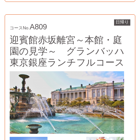
日帰り
A809
コースNo.
迎賓館赤坂離宮～本館・庭
園の見学～ グランバッハ
東京銀座ランチフルコース