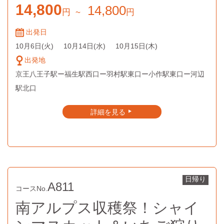
14,800
14,800
円
~
円
出発日
10月6日
(火)
10月14日
(水)
10月15日
(木)
出発地
京王八王子駅ー福生駅西口ー羽村駅東口ー小作駅東口ー河辺
駅北口
詳細を見る
▲
日帰り
A811
コースNo.
南アルプス収穫祭！シャイ