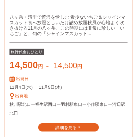
八ヶ岳・清里で贅沢を愉しむ 希少ないちご＆シャインマ
スカット食べ放題としいたけ詰め放題秋風が心地よく吹
き抜ける11月の八ヶ岳。この時期には非常に珍しい「い
ちご」と、旬の「シャインマスカット...
旅行代金
おひとり
14,500
14,500
円
~
円
出発日
11月4日
(水)
11月5日
(木)
出発地
秋川駅北口ー福生駅西口ー羽村駅東口ー小作駅東口ー河辺駅
北口
詳細を見る
▲