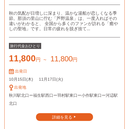
秋の気配が日増しに深まり、温かな湯船が恋しくなる季
節。那須の里山に佇む「芦野温泉」は、一度入ればその
違いがわかると、 全国から多くのファンが訪れる「癒や
しの聖地」です。日常の疲れを脱ぎ捨て...
旅行代金
おひとり
11,800
11,800
円
~
円
出発日
10月15日
(木)
11月17日
(火)
出発地
秋川駅北口ー福生駅西口ー羽村駅東口ー小作駅東口ー河辺駅
北口
詳細を見る
▲