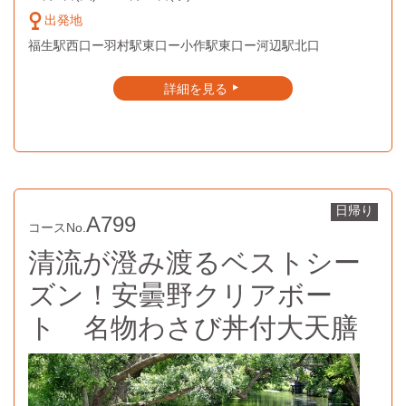
出発地
福生駅西口ー羽村駅東口ー小作駅東口ー河辺駅北口
詳細を見る
▲
日帰り
A799
コースNo.
清流が澄み渡るベストシー
ズン！安曇野クリアボー
ト 名物わさび丼付大天膳