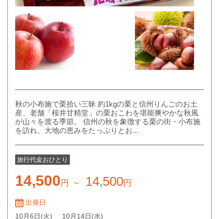
秋の小布施で栗拾い三昧 約1kgの栗と信州りんごのお土
産、老舗「桜井甘精堂」の栗おこわを堪能爽やかな秋風
が山々を渡る季節。 信州の秋を象徴する栗の街・小布施
を訪れ、大地の恵みをたっぷりとお...
旅行代金
おひとり
14,500
14,500
円
~
円
出発日
10月6日
(火)
10月14日
(水)