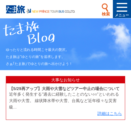
検索
メニュー
ゆったりと流れる時間こそ最大の贅沢。
たま旅は”ゆとりの旅”を追求します。
さぁ｢たま旅｣でゆとりの旅へ出かけよう！
大事な
お知らせ
【5/29再アップ】大雨や大雪などツアー中止の場合について
近年多く発生する”過去に経験したことのない○○”といわれる
大雨や大雪。 線状降水帯や大雪、台風など近年様々な災害
級...
詳細はこちら