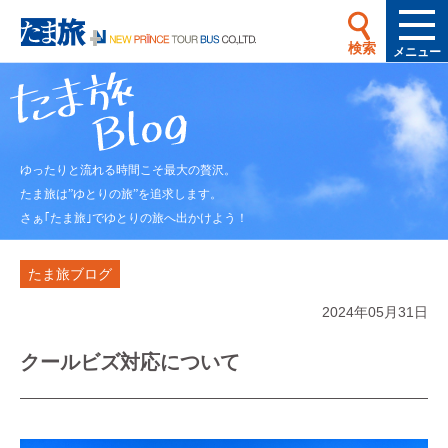
検索
メニュー
ゆったりと流れる時間こそ最大の贅沢。
たま旅は”ゆとりの旅”を追求します。
さぁ｢たま旅｣でゆとりの旅へ出かけよう！
たま旅ブログ
2024年05月31日
クールビズ対応について