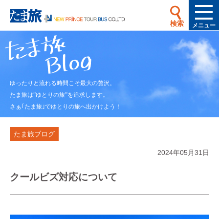
検索
メニュー
ゆったりと流れる時間こそ最大の贅沢。
たま旅は”ゆとりの旅”を追求します。
さぁ｢たま旅｣でゆとりの旅へ出かけよう！
たま旅ブログ
2024年05月31日
クールビズ対応について