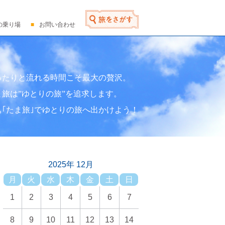
の乗り場
お問い合わせ
ったりと流れる時間こそ最大の贅沢。
ま旅は”ゆとりの旅”を追求します。
ぁ｢たま旅｣でゆとりの旅へ出かけよう！
2025年 12月
月
火
水
木
金
土
日
1
2
3
4
5
6
7
8
9
10
11
12
13
14