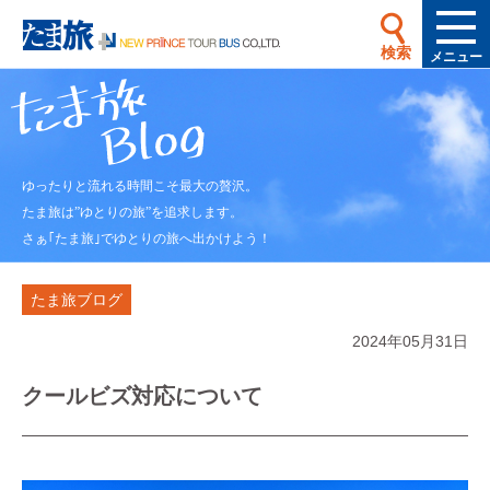
検索
メニュー
ゆったりと流れる時間こそ最大の贅沢。
たま旅は”ゆとりの旅”を追求します。
さぁ｢たま旅｣でゆとりの旅へ出かけよう！
たま旅ブログ
2024年05月31日
クールビズ対応について