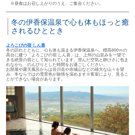
※昼食はお召し上がりのうえ、ご集合ください。
冬の伊香保温泉で心も体もほっと癒
されるひととき
よろこびの宿 しん喜
冬の訪れとともに、心も体も温まる伊香保温泉へ。標高800ｍの
高台に建つ「よろこびの宿 しん喜」は、上州の山並みを一望で
きる絶景の宿として知られています。澄んだ空気と静けさに包ま
れながら、のんびりとした時間をお過ごしください。
お部屋や露天風呂からは谷川岳や赤城山などの雄大な山々を望
み、冬ならではの雪景色が旅情を深めます※客室により、見るこ
とができない場合があります。