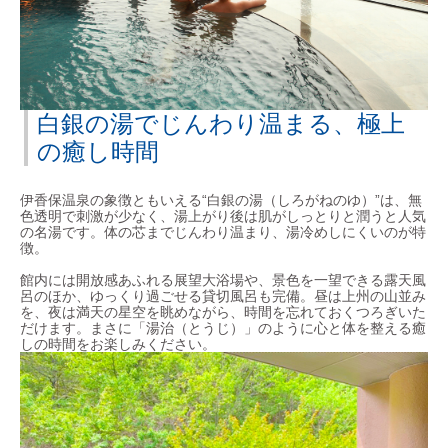
白銀の湯でじんわり温まる、極上
の癒し時間
伊香保温泉の象徴ともいえる“白銀の湯（しろがねのゆ）”は、無
色透明で刺激が少なく、湯上がり後は肌がしっとりと潤うと人気
の名湯です。体の芯までじんわり温まり、湯冷めしにくいのが特
徴。
館内には開放感あふれる展望大浴場や、景色を一望できる露天風
呂のほか、ゆっくり過ごせる貸切風呂も完備。昼は上州の山並み
を、夜は満天の星空を眺めながら、時間を忘れておくつろぎいた
だけます。まさに「湯治（とうじ）」のように心と体を整える癒
しの時間をお楽しみください。