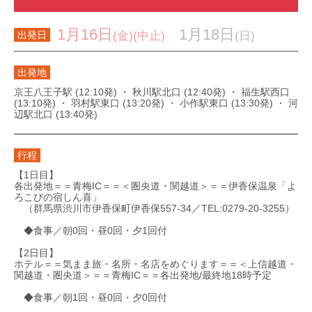
1月16日
1月18日
(金)(中止)
(日)
出発日
出発地
京王八王子駅 (12:10発) ・ 秋川駅北口 (12:40発) ・ 福生駅西口
(13:10発) ・ 羽村駅東口 (13:20発) ・ 小作駅東口 (13:30発) ・ 河
辺駅北口 (13:40発)
行程
【1日目】
各出発地＝＝青梅IC＝＝＜圏央道・関越道＞＝＝伊香保温泉「よ
ろこびの宿しん喜」
（群馬県渋川市伊香保町伊香保557-34／TEL:0279-20-3255）
◆食事／朝0回・昼0回・夕1回付
【2日目】
ホテル＝＝気まま旅・名所・名店をめぐります＝＝＜上信越道・
関越道・圏央道＞＝＝青梅IC＝＝各出発地/最終地18時予定
◆食事／朝1回・昼0回・夕0回付