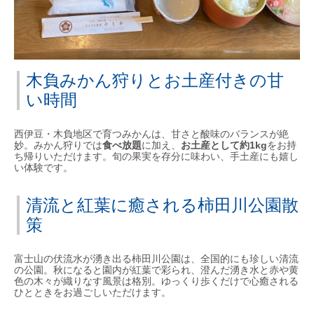
木負みかん狩りとお土産付きの甘
い時間
西伊豆・木負地区で育つみかんは、甘さと酸味のバランスが絶
妙。みかん狩りでは
食べ放題
に加え、
お土産として約1kg
をお持
ち帰りいただけます。旬の果実を存分に味わい、手土産にも嬉し
い体験です。
清流と紅葉に癒される柿田川公園散
策
富士山の伏流水が湧き出る柿田川公園は、全国的にも珍しい清流
の公園。秋になると園内が紅葉で彩られ、澄んだ湧き水と赤や黄
色の木々が織りなす風景は格別。ゆっくり歩くだけで心癒される
ひとときをお過ごしいただけます。