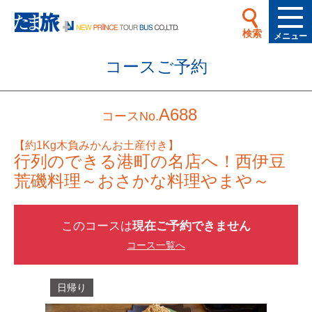
検索
メニュー
コースご予約
A688
コースNo.
【約1Kg木負みかんお土産付き】
行列のできる港町の名店へ！西伊豆
荒磯料理～おさかな料理やまや～
このコースは
現在ご予約できません
コース一覧へ
日帰り