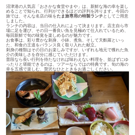
沼津港の人気店「おさかな食堂やまや」は、新鮮な海の幸を楽し
めることで知られ、行列ができるほどの評判を誇ります。今回の
旅では、そんな名店の味を
たま旅専用の特製ランチ
としてご用意
しました。
ランチの内容は、当日の仕入れによって決まります。店主自ら市
場に足を運び、その日一番良い魚を見極めて仕入れているため、
毎回新鮮で旬の味覚を楽しめるのが魅力です。
お食事は、彩り豊かな刺身、小鉢、煮魚、そして天麩羅といっ
た、和食の王道をバランス良く取り入れた献立。
刺身の種類はその日のお楽しみですが、いずれも地元で獲れた魚
介の美味しさを存分に感じていただけます。
普段なら長い行列を待たなければ味わえない料理を、並ばずにゆ
ったりと堪能できるのは、ツアーならではの特典です。旬の海の
幸を五感で楽しむ、贅沢なひとときをお過ごしください。