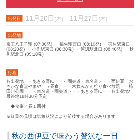
11月20日
11月27日
(木)
(木)
出発日
出発地
京王八王子駅 (07:30発) ・ 福生駅西口 (08:10発) ・ 羽村駅東口
(08:20発) ・ 小作駅東口 (08:30発) ・ 河辺駅北口 (08:40発) ・ 秋
川駅北口 (09:10発)
行程
各出発地＝＝あきる野IC＝＝＜圏央道・東名道＞＝＝西伊豆「お
さかな食堂やまや」（昼食）＝＝木負みかん狩り食べ放題＝＝柿
田川公園＝＝＜東名道・圏央道＞＝＝あきる野IC＝＝各出発地/
最終地18時30分予定
◆食事／昼１回付
※紅葉の見頃は気象状況により前後する場合があります
秋の西伊豆で味わう贅沢な一日