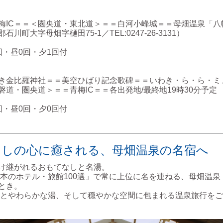
梅IC＝＝＜圏央道・東北道＞＝＝白河小峰城＝＝母畑温泉「八
町大字母畑字樋田75-1／TEL:0247-26-3131）
・昼0回・夕1回付
き金比羅神社＝＝美空ひばり記念歌碑＝＝いわき・ら・ら・ミ
磐道・圏央道＞＝＝青梅IC＝＝各出発地/最終地19時30分予定
・昼0回・夕0回付
なしの心に癒される、母畑温泉の名宿へ
け継がれるおもてなしと名湯。
本のホテル・旅館100選」で常に上位に名を連ねる、母畑温泉
とき。
とやわらかな湯、そして穏やかな空間に包まれる温泉旅行をご