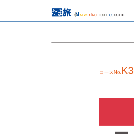
K3
コースNo.