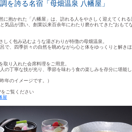
調を誇る名宿「母畑温泉 八幡屋」
然に抱かれた「八幡屋」は、訪れる人をやさしく迎えてくれる
と気品が漂い、創業以来百余年にわたり磨かれてきた“おもてな
さしく包み込むような湯ざわりが特徴の母畑温泉。
呂で、四季折々の自然を眺めながら心と体をゆっくりと解きほ
を取り入れた会席料理をご用意。
人の丁寧な技が光り、季節を味わう食の楽しみを存分に堪能し
昨年のイメージです。）
Pをご覧ください
幡屋