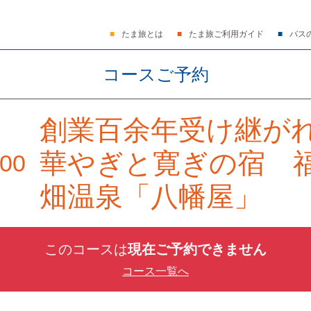
たま旅とは
たま旅ご利用ガイド
バス
コースご予約
創業百余年受け継
華やぎと寛ぎの宿 
00
畑温泉「八幡屋」
このコースは
現在ご予約できません
コース一覧へ