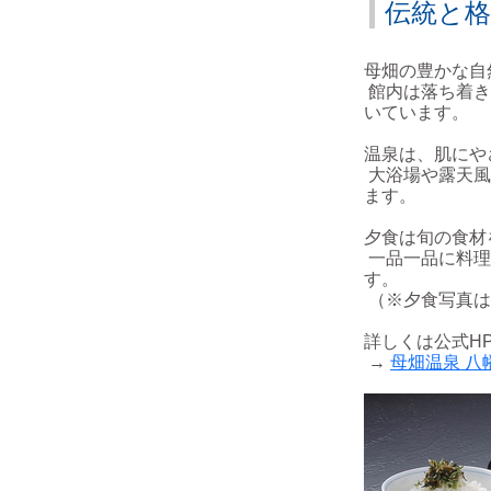
伝統と格
母畑の豊かな自
館内は落ち着き
いています。
温泉は、肌にや
大浴場や露天風
ます。
夕食は旬の食材
一品一品に料理
す。
（※夕食写真は
詳しくは公式H
→
母畑温泉 八