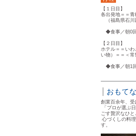
【１日目】
各出発地＝＝青
（福島県石川郡石川
◆食事／朝0回
【２日目】
ホテル＝＝いわ
い物）＝＝＜常
◆食事／朝1回
おもて
創業百余年、受
「プロが選ぶ日
ごす贅沢なひと
心づくしの料理
す。