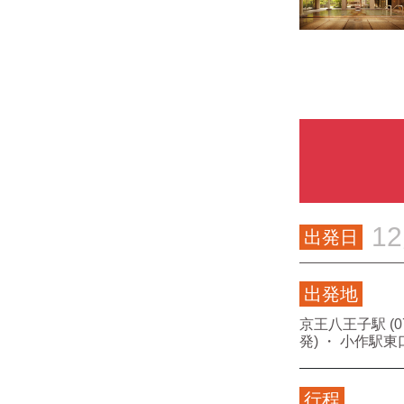
1
出発日
出発地
京王八王子駅 (07:
発) ・ 小作駅東口 
行程