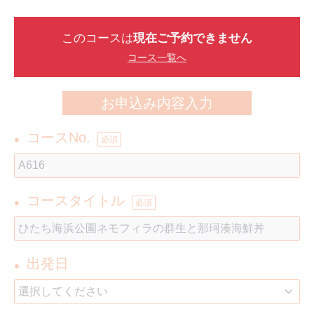
このコースは
現在ご予約できません
コース一覧へ
お申込み内容入力
コースNo.
●
必須
コースタイトル
●
必須
出発日
●