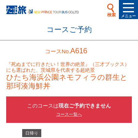
検索
メニュー
コースご予約
A616
コースNo.
『死ぬまでに行きたい！世界の絶景』（三才ブックス）
にも選ばれた、茨城県を代表する超絶景
ひたち海浜公園ネモフィラの群生と
那珂湊海鮮丼
このコースは
現在ご予約できません
コース一覧へ
日帰り