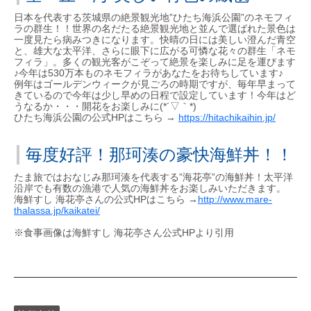
日本を代表する茨城県の絶景観光地”ひたち海浜公園”のネモフィ
ラの群生！！世界の名だたる絶景観光地と並んで選ばれた景色は
一度見たら病みつきになります。快晴の日には美しい澄んだ青空
と、雄大な太平洋、さらに眼下に広がる可憐な花々の群生「ネモ
フィラ」。多くの観光客がこぞって絶景を楽しみに足を運びます
♪今年は530万本ものネモフィラがあなたをお待ちしています♪
例年はゴールデンウィークが見ごろの時期ですが、毎年早まって
きているので今年は少し早めの日程で設定しています！今年はど
うなるか・・・開花をお楽しみに(*´▽｀*)
ひたち海浜公園の公式HPはこちら →
https://hitachikaihin.jp/
毎度好評！那珂湊の豪快海鮮丼！！
たま旅ではおなじみ那珂湊を代表する”海花亭”の海鮮丼！太平洋
沿岸でも有数の漁港で人気の海鮮丼をお楽しみいただきます。
海鮮すし 海花亭さんの公式HPはこちら →
http://www.mare-
thalassa.jp/kaikatei/
※食事画像は海鮮すし 海花亭さん公式HPより引用