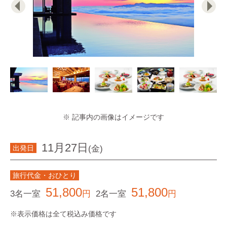
※ 記事内の画像はイメージです
11月27日
(金)
出発日
旅行代金・おひとり
51,800
51,800
3名一室
円
2名一室
円
※表示価格は全て税込み価格です