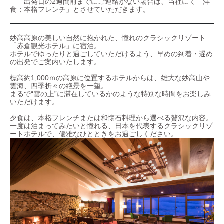
出発日の2週間前までにご連絡がない場合は、当社にて「洋
食；本格フレンチ」とさせていただきます。
妙高高原の美しい自然に抱かれた、憧れのクラシックリゾート
「赤倉観光ホテル」に宿泊。
ホテルでゆったりと過ごしていただけるよう、早めの到着・遅め
の出発でご案内いたします。
標高約1,000ｍの高原に位置するホテルからは、雄大な妙高山や
雲海、四季折々の絶景を一望。
まるで“雲の上”に滞在しているかのような特別な時間をお楽しみ
いただけます。
夕食は、本格フレンチまたは和懐石料理から選べる贅沢な内容。
一度は泊まってみたいと憧れる、日本を代表するクラシックリゾ
ートホテルで、優雅なひとときをお過ごしください。