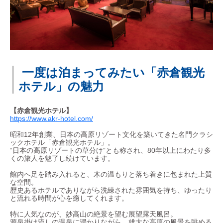
一度は泊まってみたい「赤倉観光
ホテル」の魅力
【赤倉観光ホテル】
https://www.akr-hotel.com/
昭和12年創業、日本の高原リゾート文化を築いてきた名門クラシ
ックホテル「赤倉観光ホテル」。
“日本の高原リゾートの草分け”とも称され、80年以上にわたり多
くの旅人を魅了し続けています。
館内へ足を踏み入れると、木の温もりと落ち着きに包まれた上質
な空間。
歴史あるホテルでありながら洗練された雰囲気を持ち、ゆったり
と流れる時間が心を癒してくれます。
特に人気なのが、妙高山の絶景を望む展望露天風呂。
源泉掛け流しの温泉に浸かりながら、雄大な高原の風景を眺める