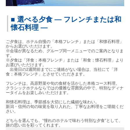
■ 選べる夕食 ― フレンチまたは和
懐石料理 ―
ご夕食は、ホテル自慢の「本格フレンチ」または「和懐石料理」
からお選びいただけます。
※会場が異なるため、グループ同一メニューでのご案内となりま
す。
※夕食は「洋食；本格フレンチ」または「和食；懐石料理」より
お選びいただけます。
出発日の2週間前までにご連絡がない場合は、当社にて「洋
食；本格フレンチ」とさせていただきます。
フレンチは、高原野菜や旬の食材を活かした本格コース料理。
クラシックホテルならではの優雅な雰囲気の中で、特別なディナ
ータイムをお楽しみいただけます。
和懐石料理は、季節感を大切にした繊細な味わい。
新潟・信州の旬の味覚を取り入れた、丁寧なお料理をご堪能くだ
さい。
どちらを選んでも、“憧れのホテルで味わう特別な夕食”として、
旅の思い出を彩ってくれます。