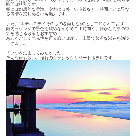
時間は格別です。
朝には幻想的な雲海、夕方には美しい夕景など、時間ごとに異な
る表情を楽しめるのも魅力です。
また、“ホテルステイそのものを楽しむ宿”として知られており、
館内ラウンジで景色を眺めながら過ごす時間や、静かな高原の空
気を感じる散策もおすすめ。
あわただしく観光地を巡る旅とは違う、上質で贅沢な滞在を満喫
できます。
「いつか泊まってみたかった」
そんな声も多い、憧れのクラシックリゾートホテルです。