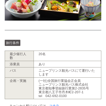
旅行条件
最少催行人
20名
数
添乗員
あり
バス
ニュープリンス観光バスにて運行いた
します
企画・実施
(一社)全国旅行業協会正会員
ニュープリンス観光バス株式会社
東京都知事登録旅行業第2-2835号
東京都八王子市丹木町2-207-1
tel 042-692-0100
キャンセル料については
コチラ