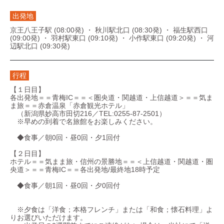
出発地
京王八王子駅 (08:00発) ・ 秋川駅北口 (08:30発) ・ 福生駅西口
(09:00発) ・ 羽村駅東口 (09:10発) ・ 小作駅東口 (09:20発) ・ 河
辺駅北口 (09:30発)
行程
【１日目】
各出発地＝＝青梅IC＝＝＜圏央道・関越道・上信越道＞＝＝気ま
ま旅＝＝赤倉温泉「赤倉観光ホテル」
（新潟県妙高市田切216／TEL:0255-87-2501）
※早めの到着で名旅館をお楽しみください。
◆食事／朝0回・昼0回・夕1回付
【２日目】
ホテル＝＝気まま旅・信州の景勝地＝＝＜上信越道・関越道・圏
央道＞＝＝青梅IC＝＝各出発地/最終地18時予定
◆食事／朝1回・昼0回・夕0回付
※夕食は「洋食；本格フレンチ」または「和食；懐石料理」よ
りお選びいただけます。