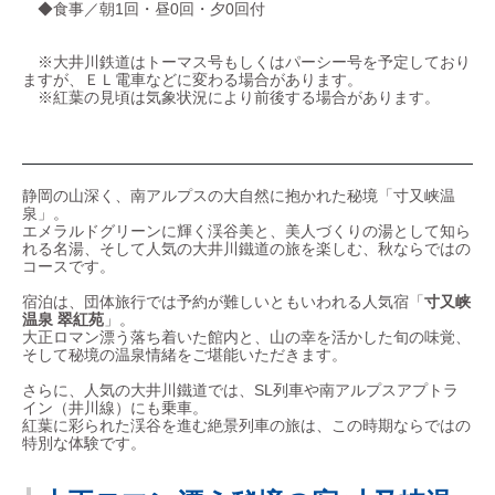
◆食事／朝1回・昼0回・夕0回付
※大井川鉄道はトーマス号もしくはパーシー号を予定しており
ますが、ＥＬ電車などに変わる場合があります。
※紅葉の見頃は気象状況により前後する場合があります。
静岡の山深く、南アルプスの大自然に抱かれた秘境「寸又峡温
泉」。
エメラルドグリーンに輝く渓谷美と、美人づくりの湯として知ら
れる名湯、そして人気の大井川鐵道の旅を楽しむ、秋ならではの
コースです。
宿泊は、団体旅行では予約が難しいともいわれる人気宿「
寸又峡
温泉 翠紅苑
」。
大正ロマン漂う落ち着いた館内と、山の幸を活かした旬の味覚、
そして秘境の温泉情緒をご堪能いただきます。
さらに、人気の大井川鐵道では、SL列車や南アルプスアプトラ
イン（井川線）にも乗車。
紅葉に彩られた渓谷を進む絶景列車の旅は、この時期ならではの
特別な体験です。