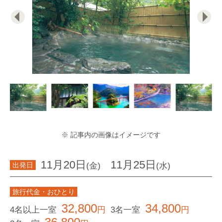
※ 記事内の画像はイメージです
11月20日
11月25日
(金)
(水)
出発日
旅行代金・おひとり
32,800
34,800
4名以上一室
円
3名一室
円