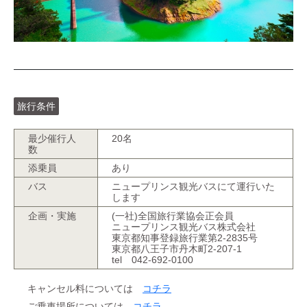
旅行条件
最少催行人
20名
数
添乗員
あり
バス
ニュープリンス観光バスにて運行いた
します
企画・実施
(一社)全国旅行業協会正会員
ニュープリンス観光バス株式会社
東京都知事登録旅行業第2-2835号
東京都八王子市丹木町2-207-1
tel 042-692-0100
キャンセル料については
コチラ
ご乗車場所については
コチラ