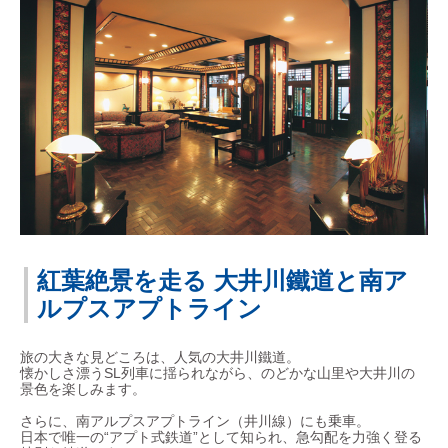
紅葉絶景を走る 大井川鐵道と南ア
ルプスアプトライン
旅の大きな見どころは、人気の大井川鐵道。
懐かしさ漂うSL列車に揺られながら、のどかな山里や大井川の
景色を楽しみます。
さらに、南アルプスアプトライン（井川線）にも乗車。
日本で唯一の“アプト式鉄道”として知られ、急勾配を力強く登る