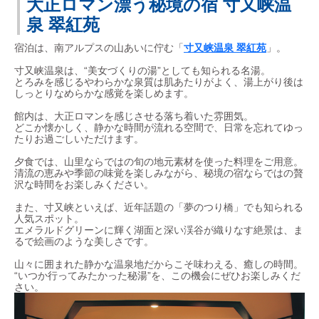
大正ロマン漂う秘境の宿 寸又峡温
泉 翠紅苑
宿泊は、南アルプスの山あいに佇む「
寸又峡温泉 翠紅苑
」。
寸又峡温泉は、“美女づくりの湯”としても知られる名湯。
とろみを感じるやわらかな泉質は肌あたりがよく、湯上がり後は
しっとりなめらかな感覚を楽しめます。
館内は、大正ロマンを感じさせる落ち着いた雰囲気。
どこか懐かしく、静かな時間が流れる空間で、日常を忘れてゆっ
たりお過ごしいただけます。
夕食では、山里ならではの旬の地元素材を使った料理をご用意。
清流の恵みや季節の味覚を楽しみながら、秘境の宿ならではの贅
沢な時間をお楽しみください。
また、寸又峡といえば、近年話題の「夢のつり橋」でも知られる
人気スポット。
エメラルドグリーンに輝く湖面と深い渓谷が織りなす絶景は、ま
るで絵画のような美しさです。
山々に囲まれた静かな温泉地だからこそ味わえる、癒しの時間。
“いつか行ってみたかった秘湯”を、この機会にぜひお楽しみくだ
さい。