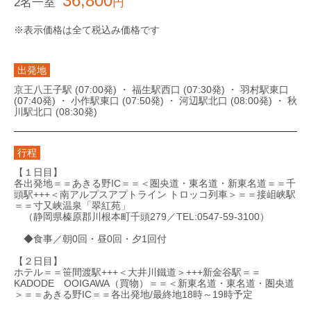
36,800
2名一室
円
※表示価格は全て税込み価格です
出発地
京王八王子駅 (07:00発) ・ 福生駅西口 (07:30発) ・ 羽村駅東口
(07:40発) ・ 小作駅東口 (07:50発) ・ 河辺駅北口 (08:00発) ・ 秋
川駅北口 (08:30発)
行程
【１日目】
各出発地＝＝あきる野IC＝＝＜圏央道・東名道・新東名道＝＝千
頭駅+++＜南アルプスアプトライン トロッコ列車＞＝＝接岨峡駅
＝＝寸又峡温泉「翠紅苑」
（静岡県榛原郡川根本町千頭279／TEL:0547-59-3100）
◆食事／朝0回・昼0回・夕1回付
【２日目】
ホテル＝＝笹間渡駅+++＜大井川鐵道＞+++新金谷駅＝＝
KADODE OOIGAWA（買物）＝＝＜新東名道・東名道・圏央道
＞＝＝あきる野IC＝＝各出発地/最終地18時～19時予定