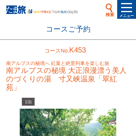
検索
メニュー
コースご予約
K453
コースNo.
南アルプスの秘境へ 紅葉と絶景列車を楽しむ旅
南アルプスの秘境 大正浪漫漂う美人
のづくりの湯 寸又峡温泉「翠紅
苑」
1泊