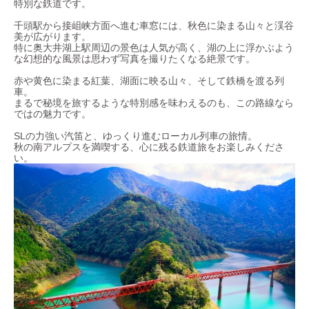
特別な鉄道です。
千頭駅から接岨峡方面へ進む車窓には、秋色に染まる山々と渓谷
美が広がります。
特に奥大井湖上駅周辺の景色は人気が高く、湖の上に浮かぶよう
な幻想的な風景は思わず写真を撮りたくなる絶景です。
赤や黄色に染まる紅葉、湖面に映る山々、そして鉄橋を渡る列
車。
まるで秘境を旅するような特別感を味わえるのも、この路線なら
ではの魅力です。
SLの力強い汽笛と、ゆっくり進むローカル列車の旅情。
秋の南アルプスを満喫する、心に残る鉄道旅をお楽しみくださ
い。