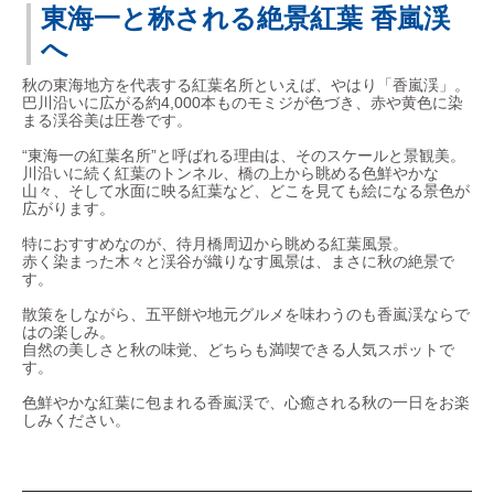
東海一と称される絶景紅葉 香嵐渓
へ
秋の東海地方を代表する紅葉名所といえば、やはり「香嵐渓」。
巴川沿いに広がる約4,000本ものモミジが色づき、赤や黄色に染
まる渓谷美は圧巻です。
“東海一の紅葉名所”と呼ばれる理由は、そのスケールと景観美。
川沿いに続く紅葉のトンネル、橋の上から眺める色鮮やかな
山々、そして水面に映る紅葉など、どこを見ても絵になる景色が
広がります。
特におすすめなのが、待月橋周辺から眺める紅葉風景。
赤く染まった木々と渓谷が織りなす風景は、まさに秋の絶景で
す。
散策をしながら、五平餅や地元グルメを味わうのも香嵐渓ならで
はの楽しみ。
自然の美しさと秋の味覚、どちらも満喫できる人気スポットで
す。
色鮮やかな紅葉に包まれる香嵐渓で、心癒される秋の一日をお楽
しみください。