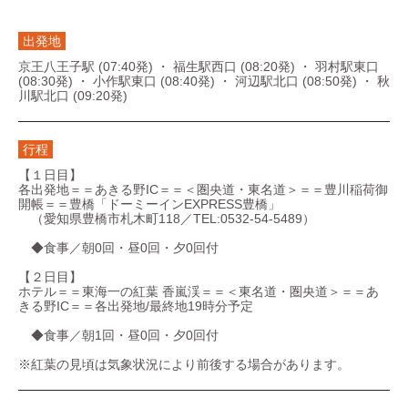
出発地
京王八王子駅 (07:40発) ・ 福生駅西口 (08:20発) ・ 羽村駅東口
(08:30発) ・ 小作駅東口 (08:40発) ・ 河辺駅北口 (08:50発) ・ 秋
川駅北口 (09:20発)
行程
【１日目】
各出発地＝＝あきる野IC＝＝＜圏央道・東名道＞＝＝豊川稲荷御
開帳＝＝豊橋「ドーミーインEXPRESS豊橋」
（愛知県豊橋市札木町118／TEL:0532-54-5489）
◆食事／朝0回・昼0回・夕0回付
【２日目】
ホテル＝＝東海一の紅葉 香嵐渓＝＝＜東名道・圏央道＞＝＝あ
きる野IC＝＝各出発地/最終地19時分予定
◆食事／朝1回・昼0回・夕0回付
※紅葉の見頃は気象状況により前後する場合があります。