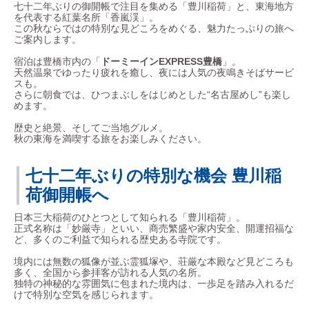
七十二年ぶりの御開帳で注目を集める「豊川稲荷」と、東海地方
を代表する紅葉名所「香嵐渓」。
この秋ならではの特別な見どころをめぐる、魅力たっぷりの旅へ
ご案内します。
宿泊は豊橋市内の「
ドーミーインEXPRESS豊橋
」。
天然温泉でゆったり疲れを癒し、夜には人気の夜鳴きそばサービ
スも。
さらに朝食では、ひつまぶしをはじめとした“名古屋めし”も楽し
めます。
歴史と絶景、そしてご当地グルメ。
秋の東海を満喫する旅をお楽しみください。
七十二年ぶりの特別な機会 豊川稲
荷御開帳へ
日本三大稲荷のひとつとして知られる「豊川稲荷」。
正式名称は「妙厳寺」といい、商売繁盛や家内安全、開運招福な
ど、多くのご利益で知られる歴史ある寺院です。
境内には無数の狐像が並ぶ霊狐塚や、荘厳な本殿など見どころも
多く、全国から参拝客が訪れる人気の名所。
独特の神秘的な雰囲気に包まれた境内は、一歩足を踏み入れるだ
けで特別な空気を感じられます。