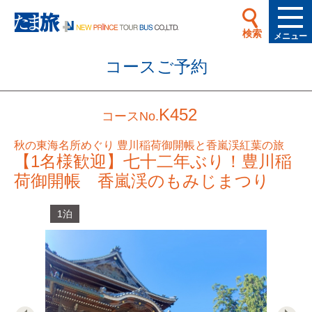
検索
メニュー
コースご予約
K452
コースNo.
秋の東海名所めぐり 豊川稲荷御開帳と香嵐渓紅葉の旅
【1名様歓迎】七十二年ぶり！豊川稲
荷御開帳 香嵐渓のもみじまつり
1泊