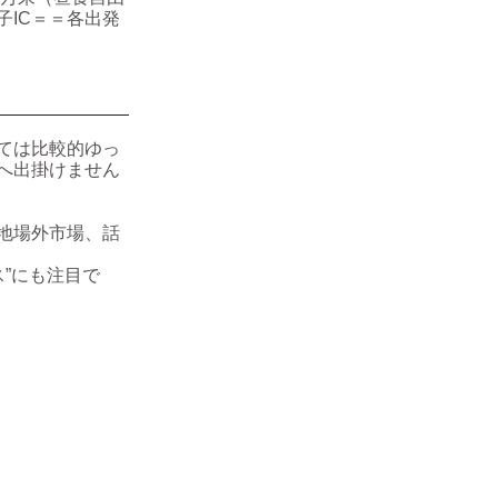
IC＝＝各出発
ては比較的ゆっ
へ出掛けません
地場外市場、話
”にも注目で