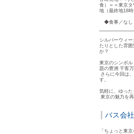
食）＝＝東京タ
地（最終地18
◆食事／なし
シルバーウィー
たりとした雰囲
か？
東京のシンボル
題の豊洲 千客
さらに今回は、
す。
気軽に、ゆった
東京の魅力を再
バス会
「ちょっと東京