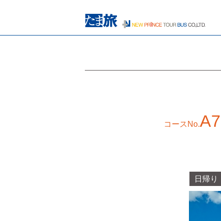
A7
コースNo.
日帰り