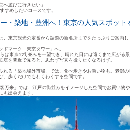
京へ遊びに行きたい」
すすめしたいコースです。
ワー・築地・豊洲へ！東京の人気スポット
は、東京観光の定番から話題の新名所までをたっぷりご案内し
ンドマーク「東京タワー」へ。
らは東京の街並みを一望でき、晴れた日には遠くまで広がる景
鉄塔を間近で見ると、思わず写真を撮りたくなるはず。
ふれる「築地場外市場」では、食べ歩きやお買い物も。老舗の
び、歩くだけでもわくわくする空間です。
千客万来」では、江戸の街並みをイメージした空間でお買い物
にも出会えます。