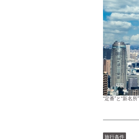
“定番”と“新
旅行条件