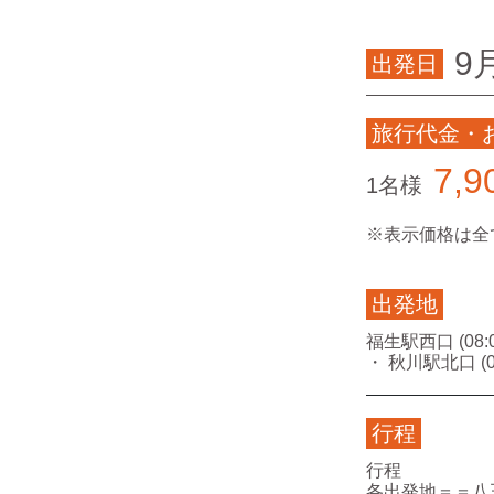
9
出発日
旅行代金・
7,9
1名様
※表示価格は全
出発地
福生駅西口 (08:0
・ 秋川駅北口 (0
行程
行程
各出発地＝＝八