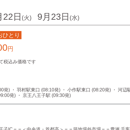
月22日
9月23日
(火)
(水)
おひとり
00
円
て税込み価格です
0発) ・ 羽村駅東口 (08:10発) ・ 小作駅東口 (08:20発) ・ 河辺駅
9:00発) ・ 京王八王子駅 (09:30発)
王子IC＝＝＜中央道・首都高＞＝＝築地場外市場＝＝豊洲 千