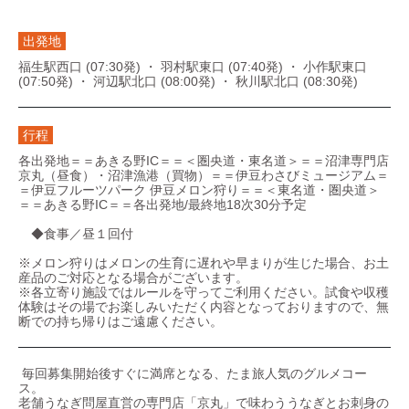
出発地
福生駅西口 (07:30発) ・ 羽村駅東口 (07:40発) ・ 小作駅東口
(07:50発) ・ 河辺駅北口 (08:00発) ・ 秋川駅北口 (08:30発)
行程
各出発地＝＝あきる野IC＝＝＜圏央道・東名道＞＝＝沼津専門店
京丸（昼食）・沼津漁港（買物）＝＝伊豆わさびミュージアム＝
＝伊豆フルーツパーク 伊豆メロン狩り＝＝＜東名道・圏央道＞
＝＝あきる野IC＝＝各出発地/最終地18次30分予定
◆食事／昼１回付
※メロン狩りはメロンの生育に遅れや早まりが生じた場合、お土
産品のご対応となる場合がございます。
※各立寄り施設ではルールを守ってご利用ください。試食や収穫
体験はその場でお楽しみいただく内容となっておりますので、無
断での持ち帰りはご遠慮ください。
毎回募集開始後すぐに満席となる、たま旅人気のグルメコー
ス。
老舗うなぎ問屋直営の専門店「京丸」で味わううなぎとお刺身の