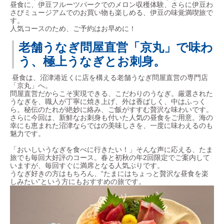
昼食に、伊豆フルーツパークでのメロン収穫体験、さらに伊豆わ
さびミュージアムでのお買い物も楽しめる、伊豆の味覚満喫旅で
す。
人気コースのため、ご予約はお早めに！
老舗うなぎ問屋直営「京丸」で味わ
う、極上うなぎとお刺身。
昼食は、沼津港近くに店を構える老舗うなぎ問屋直営の専門店
「京丸」へ。
問屋直営だからこそ実現できる、こだわりのうなぎ。厳選された
うなぎを、職人が丁寧に焼き上げ、外は香ばしく、中はふっく
ら。秘伝のたれが絶妙に絡み、ご飯がすすむ贅沢な味わいです。
さらに今回は、新鮮なお刺身も付いた人気の昼食をご用意。海の
幸にも恵まれた沼津ならではの美味しさを、一度に味わえるのも
魅力です。
「おいしいうなぎを食べに行きたい！」そんな声に応える、たま
旅でも毎回大好評のコース。春と初秋の年2回限定でご案内して
いますが、毎回すぐに満席となる人気ぶりです。
うなぎ好きの方はもちろん、“たまにはちょっと贅沢な昼食を楽
しみたい”という方にもおすすめの旅です。