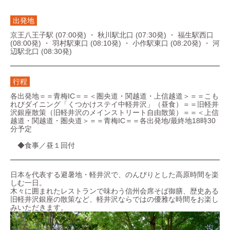
出発地
京王八王子駅 (07:00発) ・ 秋川駅北口 (07:30発) ・ 福生駅西口
(08:00発) ・ 羽村駅東口 (08:10発) ・ 小作駅東口 (08:20発) ・ 河
辺駅北口 (08:30発)
行程
各出発地＝＝青梅IC＝＝＜圏央道・関越道・上信越道＞＝＝こも
れびダイニング「くつかけステイ中軽井沢」（昼食）＝＝旧軽井
沢銀座散策（旧軽井沢のメインストリート自由散策）＝＝＜上信
越道・関越道・圏央道＞＝＝青梅IC＝＝各出発地/最終地18時30
分予定
◆食事／昼１回付
日本を代表する避暑地・軽井沢で、のんびりとした高原時間を楽
しむ一日。
木々に囲まれたレストランで味わう信州会席そば御膳、歴史ある
旧軽井沢銀座の散策など、軽井沢ならではの優雅な時間をお楽し
みいただきます。