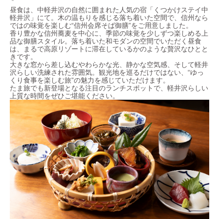
昼食は、中軽井沢の自然に囲まれた人気の宿「くつかけステイ中
軽井沢」にて。木の温もりを感じる落ち着いた空間で、信州なら
ではの味覚を楽しむ“信州会席そば御膳”をご用意しました。
香り豊かな信州蕎麦を中心に、季節の味覚を少しずつ楽しめる上
品な御膳スタイル。落ち着いた和モダンの空間でいただく昼食
は、まるで高原リゾートに滞在しているかのような贅沢なひとと
きです。
大きな窓から差し込むやわらかな光、静かな空気感、そして軽井
沢らしい洗練された雰囲気。観光地を巡るだけではない、“ゆっ
くり食事を楽しむ旅”の魅力を感じていただけます。
たま旅でも新登場となる注目のランチスポットで、軽井沢らしい
上質な時間をぜひご堪能ください。