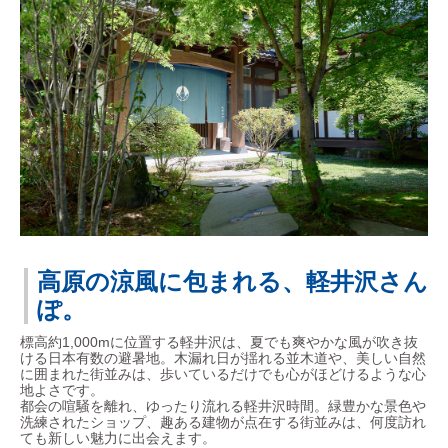
高原の涼風に包まれる、軽井沢さん
ぽ。
標高約1,000mに位置する軽井沢は、夏でも爽やかな風が吹き抜
ける日本有数の避暑地。木漏れ日が揺れる並木道や、美しい自然
に囲まれた街並みは、歩いているだけでも心がほどけるような心
地よさです。
都会の喧騒を離れ、ゆったり流れる軽井沢時間。緑豊かな景色や
洗練されたショップ、趣ある建物が点在する街並みは、何度訪れ
ても新しい魅力に出会えます。