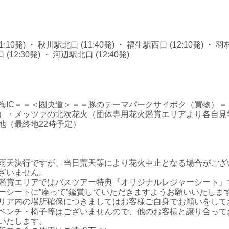
10発) ・ 秋川駅北口 (11:40発) ・ 福生駅西口 (12:10発) ・ 羽村
(12:30発) ・ 河辺駅北口 (12:40発)
梅IC＝＝＜圏央道＞＝＝豚のテーマパークサイボク（買物）＝
）・メッツァの北欧花火（団体専用花火鑑賞エリアより各自見
地（最終地22時予定）
天決行ですが、当日荒天等により花火中止となる場合がござ
ざいません。
賞エリアではバスツアー特典『オリジナルレジャーシート』
ーシートに”座って”鑑賞していただきますようお願いいたしま
ア内の場所確保につきましてはお客様ご自身でお願いをして
ベンチ・椅子等はございませんので、他のお客様と譲り合って
いたします。