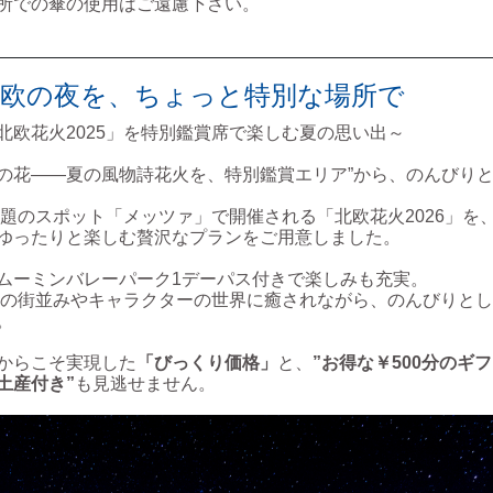
所での傘の使用はご遠慮下さい。
北欧の夜を、ちょっと特別な場所で
北欧花火2025」を特別鑑賞席で楽しむ夏の思い出～
の花――夏の風物詩花火を、特別鑑賞エリア”から、のんびり
題のスポット「メッツァ」で開催される「北欧花火2026」を、
ゆったりと楽しむ贅沢なプランをご用意しました。
ムーミンバレーパーク1デーパス付きで楽しみも充実。
の街並みやキャラクターの世界に癒されながら、のんびりとし
。
からこそ実現した
「びっくり価格」
と、
”お得な￥500分のギ
土産付き”
も見逃せません。