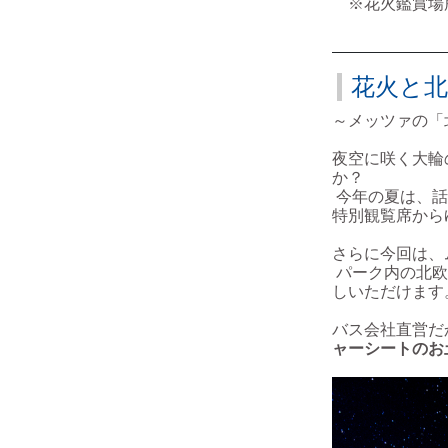
※花火鑑賞場
花火と
～メッツァの「
夜空に咲く大輪
か？
今年の夏は、話
特別観覧席から
さらに今回は、
パーク内の北欧
しいただけます
バス会社直営だ
ャーシートのお