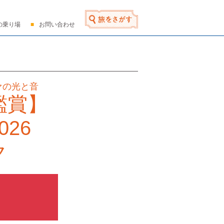
の乗り場
お問い合わせ
ァの光と音
鑑賞】
026
ク