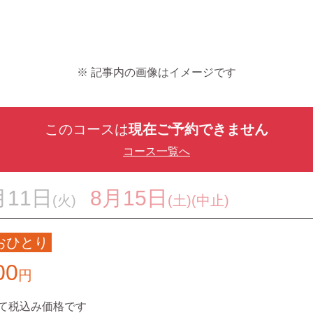
※ 記事内の画像はイメージです
このコースは
現在ご予約できません
コース一覧へ
月11日
8月15日
(火)
(土)(中止)
おひとり
00
円
て税込み価格です