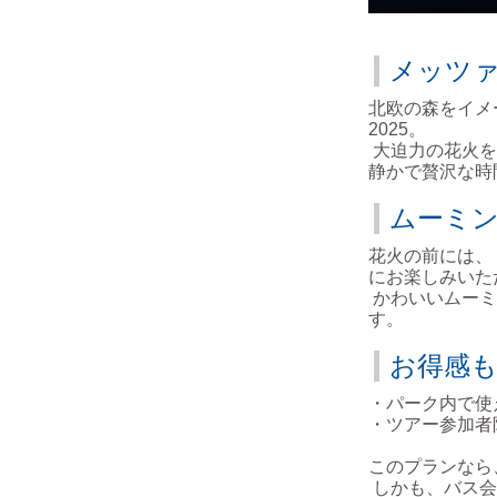
メッツ
北欧の森をイメ
2025。
大迫力の花火を
静かで贅沢な時
ムーミ
花火の前には、
にお楽しみいた
かわいいムーミ
す。
お得感
・パーク内で使
・ツアー参加者
このプランなら
しかも、バス会