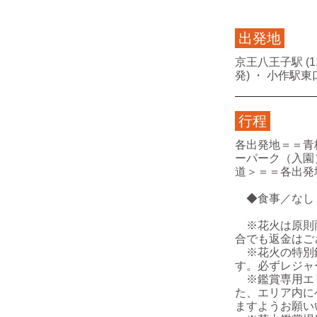
出発地
京王八王子駅 (11:
発) ・ 小作駅東口 
行程
各出発地＝＝青
ーパーク（入園
道＞＝＝各出発
◆食事／なし
※花火は原則雨
合でも返金はご
※花火の特別鑑
す。必ずレジャ
※鑑賞専用エリ
た、エリア内に
ますようお願い