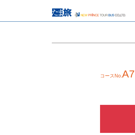
A7
コースNo.