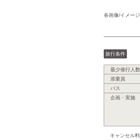
各画像/イメージ ©M
旅行条件
最少催行人
添乗員
バス
企画・実施
キャンセル