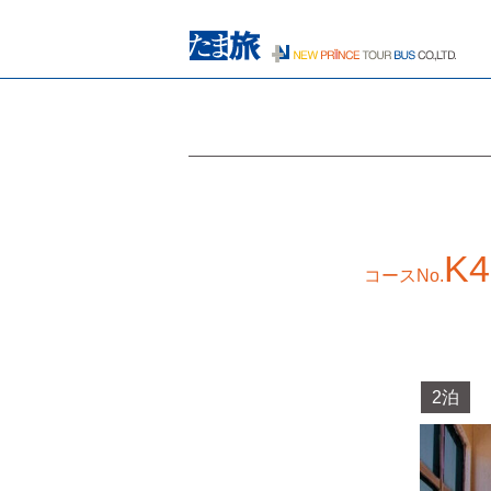
K4
コースNo.
2泊