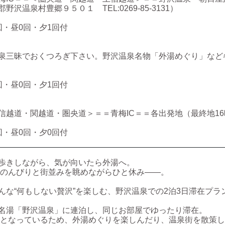
沢温泉村豊郷９５０１ TEL:0269-85-3131）
・昼0回・夕1回付
泉三昧でおくつろぎ下さい。野沢温泉名物「外湯めぐり」など
・昼0回・夕1回付
信越道・関越道・圏央道＞＝＝青梅IC＝＝各出発地（最終地16
・昼0回・夕0回付
歩きしながら、気が向いたら外湯へ。
のんびりと街並みを眺めながらひと休み――。
んな“何もしない贅沢”を楽しむ、野沢温泉での2泊3日滞在プラ
名湯「野沢温泉」に連泊し、同じお部屋でゆったり滞在。
となっているため、外湯めぐりを楽しんだり、温泉街を散策し