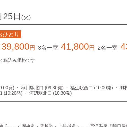
月25日
(火)
おひとり
39,800
41,800
4
円
3名一室
円
2名一室
て税込み価格です
00発) ・ 秋川駅北口 (09:30発) ・ 福生駅西口 (10:00発) ・ 羽村
(10:20発) ・ 河辺駅北口 (10:30発)
梅IC＝＝＜圏央道・関越道・上信越道＞＝＝野沢温泉「朝日屋