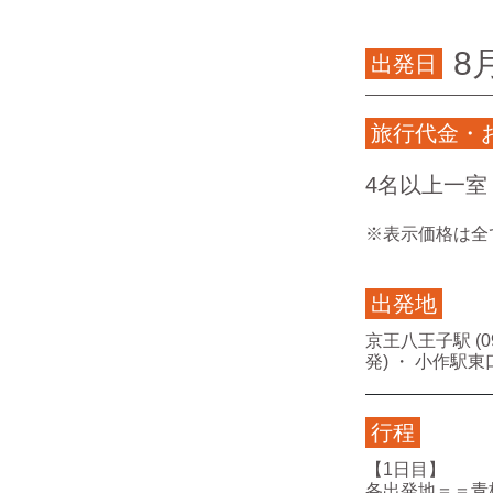
8
出発日
旅行代金・
4名以上一室
※表示価格は全
出発地
京王八王子駅 (09:
発) ・ 小作駅東口 
行程
【1日目】
各出発地＝＝青