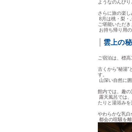
ようなのんびり
さらに旅の楽し
8月は桃・梨・
ご堪能いただき
お持ち帰り用の
雲上の秘
ご宿泊は、標高1
古くから“秘湯
す。
山深い自然に囲
館内では、趣の
露天風呂では、
たりと湯浴みを
やわらかな乳白
都会の喧騒を離