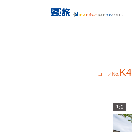
K4
コースNo.
1泊