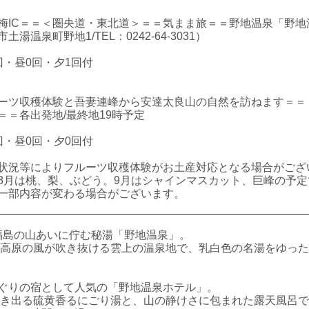
梅IC＝＝＜圏央道・東北道＞＝＝気まま旅＝＝野地温泉「野地
温泉町野地1/TEL：0242-64-3031）
・昼0回・夕1回付
ーツ収穫体験と吾妻連峰から安達太良山の自然を訪ねます＝＝
＝＝各出発地/最終地19時予定
・昼0回・夕0回付
況等によりフルーツ収穫体験がお土産対応となる場合がござ
月は桃、梨、ぶどう。9月はシャインマスカット、巨峰の予定
一部内容が変わる場合がございます。
ｍ、福島の山あいに佇む秘湯「野地温泉」。
高原の風が吹き抜ける雲上の温泉地で、乳白色の名湯をゆった
ぐりの宿として人気の「野地温泉ホテル」。
き出る硫黄香るにごり湯と、山の静けさに包まれた露天風呂で