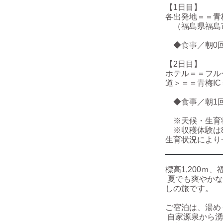
【1日目】
各出発地＝＝青
（福島県福島市土湯
◆食事／朝0回
【2日目】
ホテル＝＝フル
道＞＝＝青梅IC
◆食事／朝1回
※天候・生育状
※収穫体験は8
生育状況により
標高1,200
夏でも爽やかな
しの旅です。
ご宿泊は、湯め
自家源泉から湧