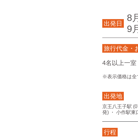
8
出発日
9
旅行代金・
4名以上一室
※表示価格は全
出発地
京王八王子駅 (07:
発) ・ 小作駅東口 
行程