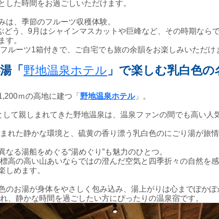
とした時間をお過ごしいただけます。
みは、季節のフルーツ収穫体験。
ぶどう、9月はシャインマスカットや巨峰など、その時期なら
ます。
フルーツ1箱付きで、ご自宅でも旅の余韻をお楽しみいただけ
湯「
野地温泉ホテル
」で楽しむ乳白色の
,200ｍの高地に建つ「
野地温泉ホテル
」。
”として親しまれてきた野地温泉は、温泉ファンの間でも高い人
まれた静かな環境と、硫黄の香り漂う乳白色のにごり湯が旅情
異なる湯船をめぐる“湯めぐり”も魅力のひとつ。
標高の高い山あいならではの澄んだ空気と四季折々の自然を感
楽しめます。
色のお湯が身体をやさしく包み込み、湯上がりは心までぽかぽ
れ、静かな時間を過ごしたい方にぴったりの温泉宿です。