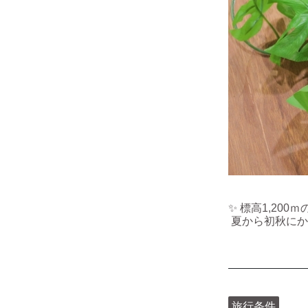
✨ 標高1,20
夏から初秋にか
旅行条件