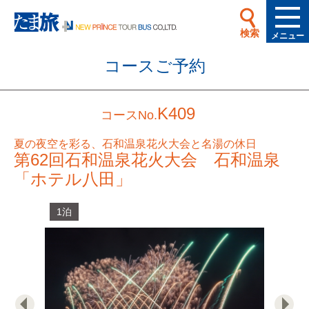
検索
メニュー
コースご予約
K409
コースNo.
夏の夜空を彩る、石和温泉花火大会と名湯の休日
第62回石和温泉花火大会 石和温泉
「ホテル八田」
1泊