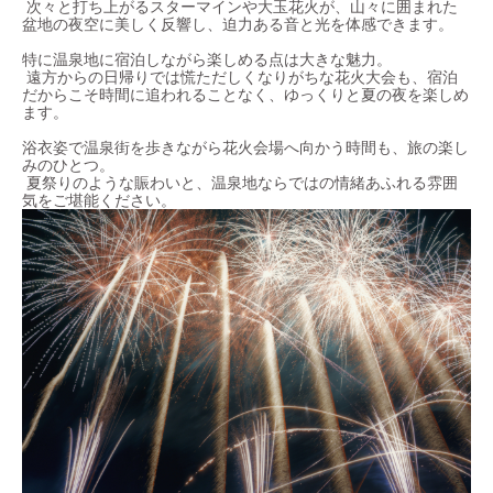
次々と打ち上がるスターマインや大玉花火が、山々に囲まれた
盆地の夜空に美しく反響し、迫力ある音と光を体感できます。
特に温泉地に宿泊しながら楽しめる点は大きな魅力。
遠方からの日帰りでは慌ただしくなりがちな花火大会も、宿泊
だからこそ時間に追われることなく、ゆっくりと夏の夜を楽しめ
ます。
浴衣姿で温泉街を歩きながら花火会場へ向かう時間も、旅の楽し
みのひとつ。
夏祭りのような賑わいと、温泉地ならではの情緒あふれる雰囲
気をご堪能ください。