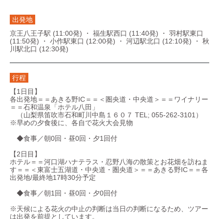
出発地
京王八王子駅 (11:00発) ・ 福生駅西口 (11:40発) ・ 羽村駅東口
(11:50発) ・ 小作駅東口 (12:00発) ・ 河辺駅北口 (12:10発) ・ 秋
川駅北口 (12:30発)
行程
【1日目】
各出発地＝＝あきる野IC＝＝＜圏央道・中央道＞＝＝ワイナリー
＝＝石和温泉「ホテル八田」
（山梨県笛吹市石和町川中島１６０７ TEL; 055-262-3101）
※早めの夕食後に、各自で花火大会見物
◆食事／朝0回・昼0回・夕1回付
【2日目】
ホテル＝＝河口湖ハナテラス・忍野八海の散策とお花畑を訪ねま
す＝＝＜東富士五湖道・中央道・圏央道＞＝＝あきる野IC＝＝各
出発地/最終地17時30分予定
◆食事／朝1回・昼0回・夕0回付
※天候による花火の中止の判断は当日の判断になるため、ツアー
は出発を前提としています。