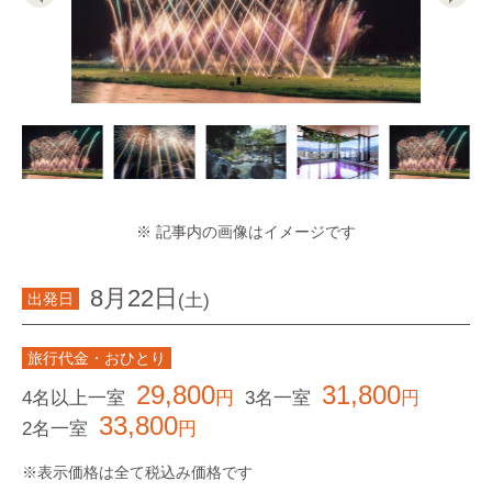
※ 記事内の画像はイメージです
8月22日
(土)
出発日
旅行代金・おひとり
29,800
31,800
4名以上一室
円
3名一室
円
33,800
2名一室
円
※表示価格は全て税込み価格です