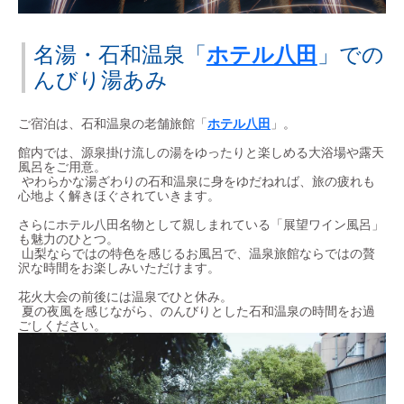
名湯・石和温泉「
ホテル八田
」での
んびり湯あみ
ご宿泊は、石和温泉の老舗旅館「
ホテル八田
」。
館内では、源泉掛け流しの湯をゆったりと楽しめる大浴場や露天
風呂をご用意。
やわらかな湯ざわりの石和温泉に身をゆだねれば、旅の疲れも
心地よく解きほぐされていきます。
さらにホテル八田名物として親しまれている「展望ワイン風呂」
も魅力のひとつ。
山梨ならではの特色を感じるお風呂で、温泉旅館ならではの贅
沢な時間をお楽しみいただけます。
花火大会の前後には温泉でひと休み。
夏の夜風を感じながら、のんびりとした石和温泉の時間をお過
ごしください。