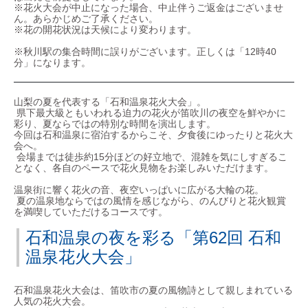
※花火大会が中止になった場合、中止伴うご返金はございませ
ん。あらかじめご了承ください。
※花の開花状況は天候により変わります。
※秋川駅の集合時間に誤りがございます。正しくは「12時40
分」になります。
山梨の夏を代表する「石和温泉花火大会」。
県下最大級ともいわれる迫力の花火が笛吹川の夜空を鮮やかに
彩り、夏ならではの特別な時間を演出します。
今回は石和温泉に宿泊するからこそ、夕食後にゆったりと花火大
会へ。
会場までは徒歩約15分ほどの好立地で、混雑を気にしすぎるこ
となく、各自のペースで花火見物をお楽しみいただけます。
温泉街に響く花火の音、夜空いっぱいに広がる大輪の花。
夏の温泉地ならではの風情を感じながら、のんびりと花火観賞
を満喫していただけるコースです。
石和温泉の夜を彩る「第62回 石和
温泉花火大会」
石和温泉花火大会は、笛吹市の夏の風物詩として親しまれている
人気の花火大会。