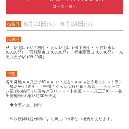
コース一覧へ
6月23日
6月24日
(火)
(水)
出発日
出発地
秋川駅北口 (07:40発) ・ 河辺駅北口 (08:10発) ・ 小作駅東口
(08:20発) ・ 羽村駅東口 (08:30発) ・ 福生駅西口 (08:40発) ・ 京
王八王子駅 (09:20発)
行程
各出発地＝＝八王子IC＝＝＜中央道＞＝＝ぶどう畑のレストラン
「鳥居平」/昼食＝＝甲州さくらんぼ狩り食べ放題＝＝今シーズ
ン最初の桃狩り/2個もぎ取り＝＝＜中央道＞＝＝八王子IC＝＝各
出発地/最終地18時30分予定
◆食事／昼１回付
※収穫体験は作柄により満足に出来ない場合があります。