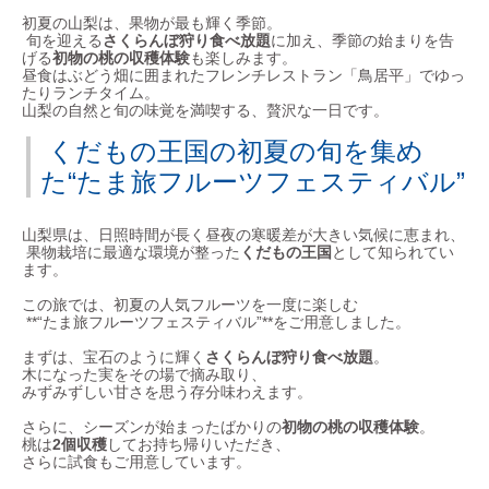
初夏の山梨は、果物が最も輝く季節。
旬を迎える
さくらんぼ狩り食べ放題
に加え、季節の始まりを告
げる
初物の桃の収穫体験
も楽しみます。
昼食はぶどう畑に囲まれたフレンチレストラン「鳥居平」でゆっ
たりランチタイム。
山梨の自然と旬の味覚を満喫する、贅沢な一日です。
くだもの王国の初夏の旬を集め
た“たま旅フルーツフェスティバル”
山梨県は、日照時間が長く昼夜の寒暖差が大きい気候に恵まれ、
果物栽培に最適な環境が整った
くだもの王国
として知られてい
ます。
この旅では、初夏の人気フルーツを一度に楽しむ
**“たま旅フルーツフェスティバル”**をご用意しました。
まずは、宝石のように輝く
さくらんぼ狩り食べ放題
。
木になった実をその場で摘み取り、
みずみずしい甘さを思う存分味わえます。
さらに、シーズンが始まったばかりの
初物の桃の収穫体験
。
桃は
2個収穫
してお持ち帰りいただき、
さらに試食もご用意しています。