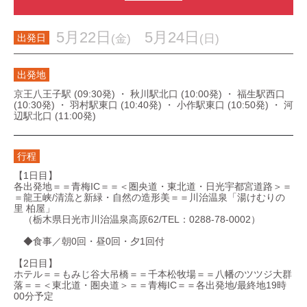
5月22日
5月24日
(金)
(日)
出発日
出発地
京王八王子駅 (09:30発) ・ 秋川駅北口 (10:00発) ・ 福生駅西口
(10:30発) ・ 羽村駅東口 (10:40発) ・ 小作駅東口 (10:50発) ・ 河
辺駅北口 (11:00発)
行程
【1日目】
各出発地＝＝青梅IC＝＝＜圏央道・東北道・日光宇都宮道路＞＝
＝龍王峡/清流と新緑・自然の造形美＝＝川治温泉「湯けむりの
里 柏屋」
（栃木県日光市川治温泉高原62/TEL：0288-78-0002）
◆食事／朝0回・昼0回・夕1回付
【2日目】
ホテル＝＝もみじ谷大吊橋＝＝千本松牧場＝＝八幡のツツジ大群
落＝＝＜東北道・圏央道＞＝＝青梅IC＝＝各出発地/最終地19時
00分予定