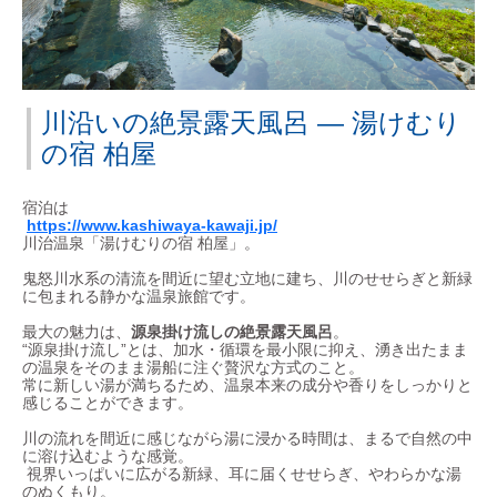
川沿いの絶景露天風呂 ― 湯けむり
の宿 柏屋
宿泊は
https://www.kashiwaya-kawaji.jp/
川治温泉「湯けむりの宿 柏屋」。
鬼怒川水系の清流を間近に望む立地に建ち、川のせせらぎと新緑
に包まれる静かな温泉旅館です。
最大の魅力は、
源泉掛け流しの絶景露天風呂
。
“源泉掛け流し”とは、加水・循環を最小限に抑え、湧き出たまま
の温泉をそのまま湯船に注ぐ贅沢な方式のこと。
常に新しい湯が満ちるため、温泉本来の成分や香りをしっかりと
感じることができます。
川の流れを間近に感じながら湯に浸かる時間は、まるで自然の中
に溶け込むような感覚。
視界いっぱいに広がる新緑、耳に届くせせらぎ、やわらかな湯
のぬくもり。