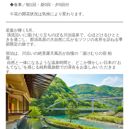
◆食事／朝1回・昼0回・夕0回付
※花の開花状況は気候により変わります。
若葉が輝く5月。
清流沿いに湯けむり立ちのぼる川治温泉で、心ほどけるひとと
きを過ごし、那須高原の大自然に広がるツツジの名所を訪ねる季
節限定の旅です。
宿泊は、川沿いの絶景露天風呂が自慢の「湯けむりの宿 柏
屋」。
自然と一体になるような温泉時間と、どこか懐かしい日本の“お
もてなし”を感じる純和風旅館での滞在をお楽しみいただきま
す。