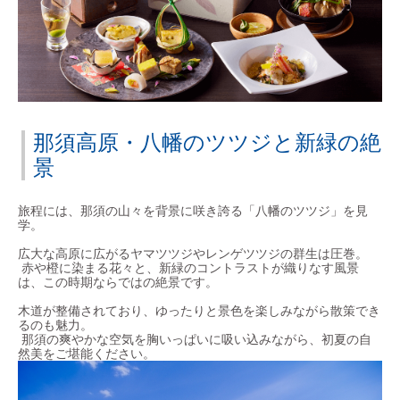
那須高原・八幡のツツジと新緑の絶
景
旅程には、那須の山々を背景に咲き誇る「八幡のツツジ」を見
学。
広大な高原に広がるヤマツツジやレンゲツツジの群生は圧巻。
赤や橙に染まる花々と、新緑のコントラストが織りなす風景
は、この時期ならではの絶景です。
木道が整備されており、ゆったりと景色を楽しみながら散策でき
るのも魅力。
那須の爽やかな空気を胸いっぱいに吸い込みながら、初夏の自
然美をご堪能ください。