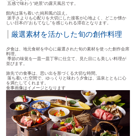
五感で味わう“絶景”の露天風呂です。
館内は落ち着いた純和風の設え。
派手さよりも心配りを大切にした接客が心地よく、どこか懐か
しい日本の“おもてなし”を感じられる滞在となります。
厳選素材を活かした旬の創作料理
夕食は、地元食材を中心に厳選された旬の素材を使った創作会席
料理。
季節の味覚を一皿一皿丁寧に仕立て、見た目にも美しい料理が
並びます。
旅先での食事は、思い出を形づくる大切な時間。
落ち着いた空間で、ゆっくりと味わう夕食は、温泉とともに心
を満たしてくれます。
食事画像はイメージとなります