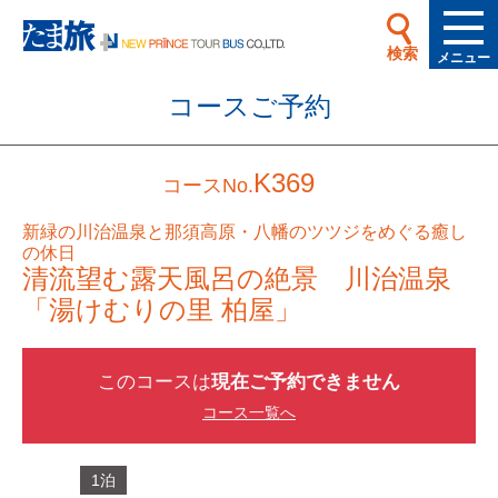
検索
メニュー
コースご予約
K369
コースNo.
新緑の川治温泉と那須高原・八幡のツツジをめぐる癒し
の休日
清流望む露天風呂の絶景 川治温泉
「湯けむりの里 柏屋」
このコースは
現在ご予約できません
コース一覧へ
1泊