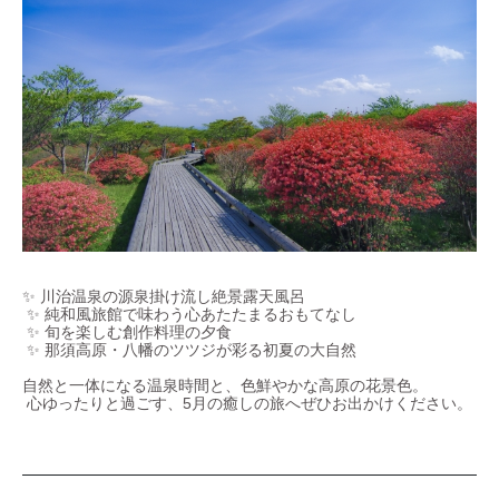
✨ 川治温泉の源泉掛け流し絶景露天風呂
✨ 純和風旅館で味わう心あたたまるおもてなし
✨ 旬を楽しむ創作料理の夕食
✨ 那須高原・八幡のツツジが彩る初夏の大自然
自然と一体になる温泉時間と、色鮮やかな高原の花景色。
心ゆったりと過ごす、5月の癒しの旅へぜひお出かけください。