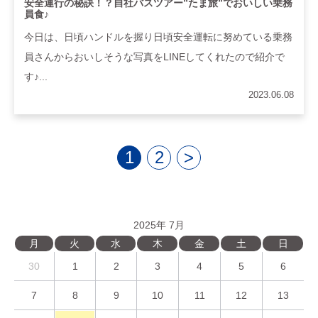
安全運行の秘訣！？自社バスツアー”たま旅”でおいしい乗務
員食♪
今日は、日頃ハンドルを握り日頃安全運転に努めている乗務
員さんからおいしそうな写真をLINEしてくれたので紹介で
す♪...
2023.06.08
1
2
>
2025年 7月
月
火
水
木
金
土
日
30
1
2
3
4
5
6
7
8
9
10
11
12
13