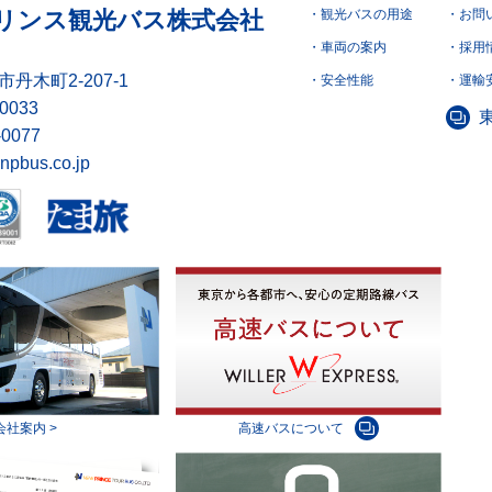
リンス観光バス株式会社
観光バスの用途
お問
車両の案内
採用
丹木町2-207-1
安全性能
運輸
-0033
-0077
npbus.co.jp
会社案内 >
高速バスについて