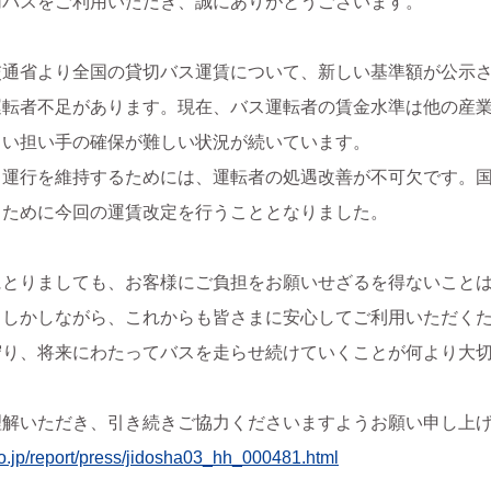
切バスをご利用いただき、誠にありがとうございます。
交通省より全国の貸切バス運賃について、新しい基準額が公示
運転者不足があります。現在、バス運転者の賃金水準は他の産
しい担い手の確保が難しい状況が続いています。
る運行を維持するためには、運転者の処遇改善が不可欠です。
るために今回の運賃改定を行うこととなりました。
にとりましても、お客様にご負担をお願いせざるを得ないこと
。しかしながら、これからも皆さまに安心してご利用いただく
守り、将来にわたってバスを走らせ続けていくことが何より大
理解いただき、引き続きご協力くださいますようお願い申し上
go.jp/report/press/jidosha03_hh_000481.html