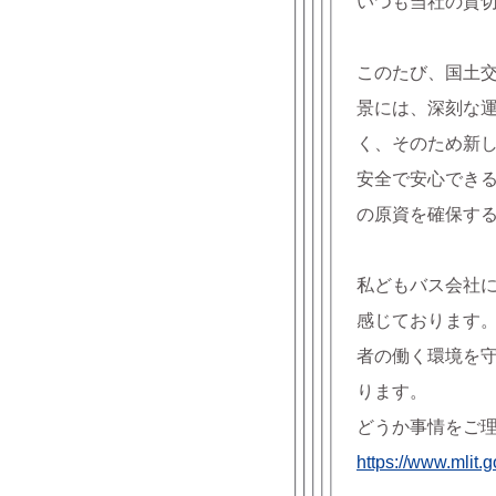
いつも当社の貸
このたび、国土
景には、深刻な
く、そのため新
安全で安心でき
の原資を確保す
私どもバス会社
感じております
者の働く環境を
ります。
どうか事情をご
https://www.mlit.