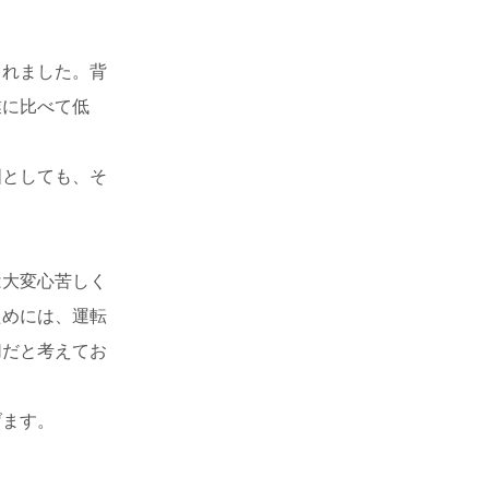
されました。背
業に比べて低
国としても、そ
は大変心苦しく
ためには、運転
切だと考えてお
げます。