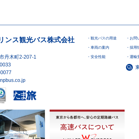
リンス観光バス株式会社
観光バスの用途
お問
車両の案内
採用
丹木町2-207-1
安全性能
運輸
-0033
-0077
npbus.co.jp