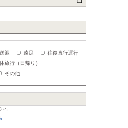
送迎
遠足
往復直行運行
体旅行（日帰り）
その他
さい。
ら