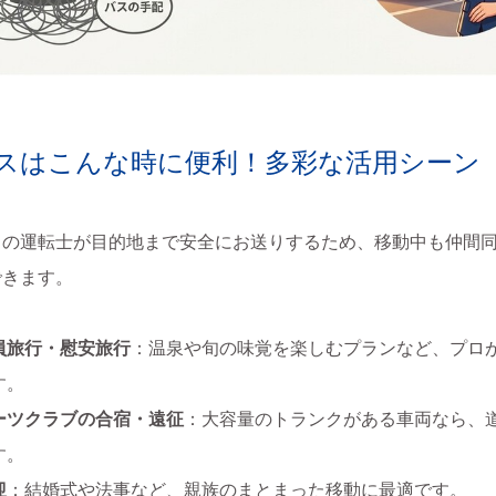
光バスはこんな時に便利！多彩な活用シーン
ロの運転士が目的地まで安全にお送りするため、移動中も仲間
できます。
員旅行・慰安旅行
：温泉や旬の味覚を楽しむプランなど、プロ
す。
ーツクラブの合宿・遠征
：大容量のトランクがある車両なら、
す。
迎
：結婚式や法事など、親族のまとまった移動に最適です。