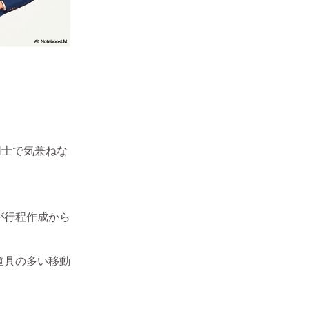
同士で気兼ねな
が行程作成から
道具の多い移動