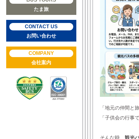
たま旅
CONTACT US
お問い合わせ
COMPANY
会社案内
「地元の仲間と
「子供会の行事
そんな時、
観光