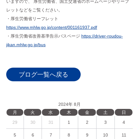
いますので、 厚生労働省、国土交通省のホームページやリーフ
レットなどをご覧ください。
・厚生労働省リーフレット
https://www.mhlw.go.jp/content/001161937.pdf
・厚生労働省改善基準告示バスページ
https://driver-roudou-
jikan.mhlw.go.jp/bus
ブログ一覧へ戻る
2024年 8月
月
火
水
木
金
土
日
29
30
31
1
2
3
4
5
6
7
8
9
10
11