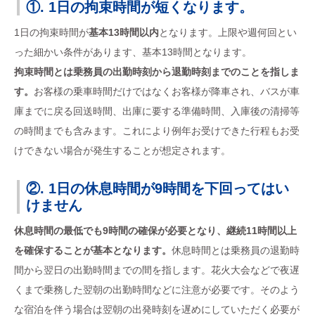
①. 1日の拘束時間が短くなります。
1日の拘束時間が
基本13時間以内
となります。上限や週何回とい
った細かい条件があります、基本13時間となります。
拘束時間とは乗務員の出勤時刻から退勤時刻までのことを指しま
す。
お客様の乗車時間だけではなくお客様が降車され、バスが車
庫までに戻る回送時間、出庫に要する準備時間、入庫後の清掃等
の時間までも含みます。これにより例年お受けできた行程もお受
けできない場合が発生することが想定されます。
②. 1日の休息時間が9時間を下回ってはい
けません
休息時間の最低でも9時間の確保が必要となり、継続11時間以上
を確保することが基本となります。
休息時間とは乗務員の退勤時
間から翌日の出勤時間までの間を指します。花火大会などで夜遅
くまで乗務した翌朝の出勤時間などに注意が必要です。そのよう
な宿泊を伴う場合は翌朝の出発時刻を遅めにしていただく必要が