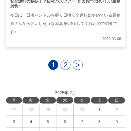
安全運行の秘訣！？自社バスツアー”たま旅”でおいしい乗務
員食♪
今日は、日頃ハンドルを握り日頃安全運転に努めている乗務
員さんからおいしそうな写真をLINEしてくれたので紹介で
す♪...
2023.06.08
1
2
>
2025年 2月
月
火
水
木
金
土
日
27
28
29
30
31
1
2
3
4
5
6
7
8
9